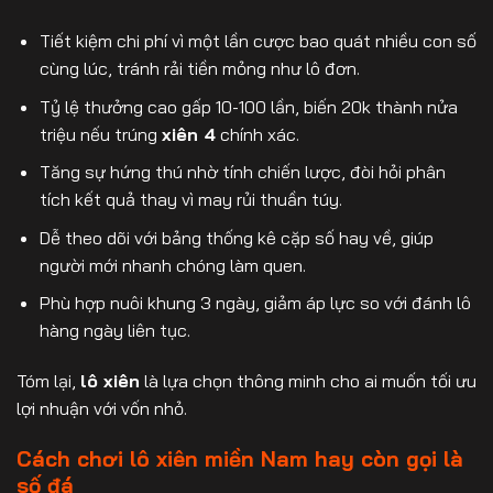
Tiết kiệm chi phí vì một lần cược bao quát nhiều con số
cùng lúc, tránh rải tiền mỏng như lô đơn.
Tỷ lệ thưởng cao gấp 10-100 lần, biến 20k thành nửa
triệu nếu trúng
xiên 4
chính xác.
Tăng sự hứng thú nhờ tính chiến lược, đòi hỏi phân
tích kết quả thay vì may rủi thuần túy.
Dễ theo dõi với bảng thống kê cặp số hay về, giúp
người mới nhanh chóng làm quen.
Phù hợp nuôi khung 3 ngày, giảm áp lực so với đánh lô
hàng ngày liên tục.
Tóm lại,
lô xiên
là lựa chọn thông minh cho ai muốn tối ưu
lợi nhuận với vốn nhỏ.
Cách chơi
lô xiên
miền Nam hay còn gọi là
số đá