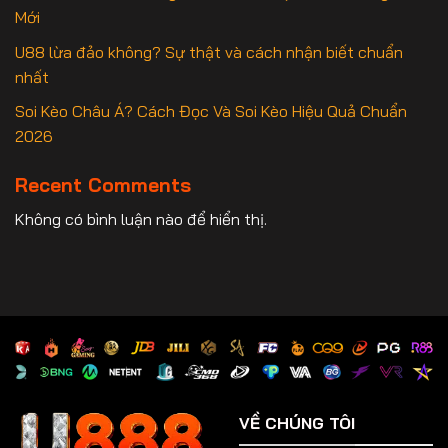
Mới
U88 lừa đảo không? Sự thật và cách nhận biết chuẩn
nhất
Soi Kèo Châu Á? Cách Đọc Và Soi Kèo Hiệu Quả Chuẩn
2026
Recent Comments
Không có bình luận nào để hiển thị.
VỀ CHÚNG TÔI