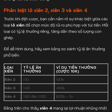
Phân biệt
lô xiên 2
, xiên 3 và xiên 4
Trước khi đặt cược, bạn cần nắm rõ sự khác biệt giữa các
loại
lô xiên
để chọn mức độ rủi ro phù hợp với túi tiền. Mỗi
loại có tỷ lệ thưởng riêng, tăng dần theo số lượng con
ghép.
Để dễ hình dung, hãy xem bảng so sánh tỷ lệ ăn thưởng
phổ biến:
LOẠI
TỶ LỆ ĂN
VÍ DỤ TIỀN THƯỞNG
XIÊN
THƯỞNG
(CƯỢC 10K)
Xiên 2
1:10
100k
Xiên 3
1:40
400k
Xiên 4
1:80 đến 1:100
800k – 1tr
Bảng trên cho thấy
xiên 4
mang lại lợi nhuận khủng nhất