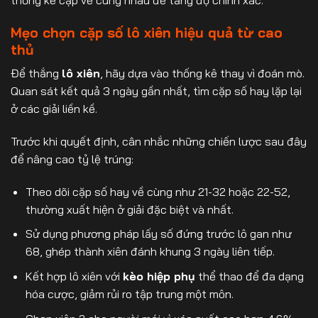
Mẹo chọn cặp số
lô xiên
hiệu quả từ cao
thủ
Để thắng
lô xiên
, hãy dựa vào thống kê thay vì đoán mò.
Quan sát kết quả 3 ngày gần nhất, tìm cặp số hay lặp lại
ở các giải liền kề.
Trước khi quyết định, cân nhắc những chiến lược sau đây
để nâng cao tỷ lệ trúng:
Theo dõi cặp số hay về cùng như 21-32 hoặc 22-52,
thường xuất hiện ở giải đặc biệt và nhất.
Sử dụng phương pháp lấy số đứng trước lô gan như
68, ghép thành xiên đánh khung 3 ngày liên tiếp.
Kết hợp lô xiên với
kèo hiệp phụ
thể thao để đa dạng
hóa cược, giảm rủi ro tập trung một môn.