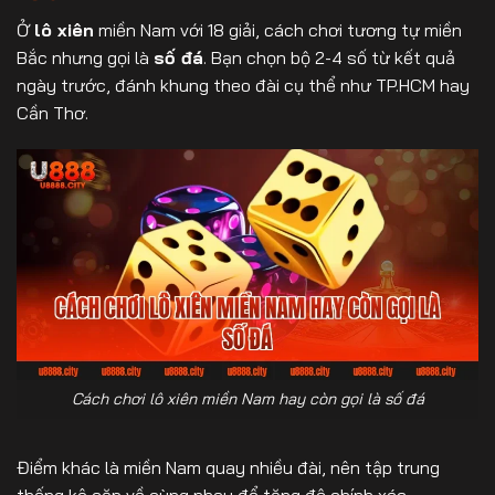
Ở
lô xiên
miền Nam với 18 giải, cách chơi tương tự miền
Bắc nhưng gọi là
số đá
. Bạn chọn bộ 2-4 số từ kết quả
ngày trước, đánh khung theo đài cụ thể như TP.HCM hay
Cần Thơ.
Cách chơi lô xiên miền Nam hay còn gọi là số đá
Điểm khác là miền Nam quay nhiều đài, nên tập trung
thống kê cặp về cùng nhau để tăng độ chính xác.