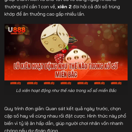
thường chỉ cần 1 con về,
xiên 2
đòi hỏi cả đôi số trùng
khớp để ăn thưởng cao gấp nhiều lần.
Lô xiên hoạt động như thế nào trong xổ số miền Bắc
Quy trình đơn giản: Quan sát kết quả ngày trước, chọn
cặp số hay về cùng nhau rồi đặt cược. Hình thức này phổ
biến vì tỷ lệ ăn hấp dẫn, giúp người chơi nhân vốn nhanh
chóng nếu dự đoán đúng.