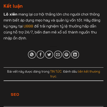
Kết luận
Lô xiên
mang lại cơ hội thắng lớn cho người chơi thông
minh biết áp dụng mẹo hay và quản lý vốn tốt. Hãy đăng
ký ngay tại
U888
để trải nghiệm tỷ lệ thưởng hấp dẫn
cùng hỗ trợ 24/7, biến đam mê xổ số thành nguồn thu
nhập ổn định.
Bài viết này được đăng trong
TIN TỨC
. Đánh dấu
liên kết thường
trực
.
SEO