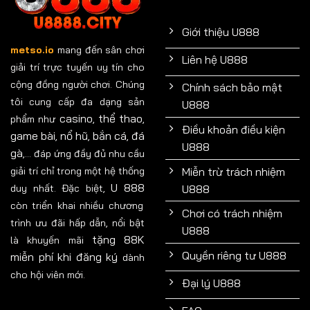
Giới thiệu U888
metso.io
mang đến sân chơi
Liên hệ U888
giải trí trực tuyến uy tín cho
cộng đồng người chơi. Chúng
Chính sách bảo mật
tôi cung cấp đa dạng sản
U888
casino
thể thao
phẩm như
,
,
Điều khoản điều kiện
game bài
nổ hũ
bắn cá
đá
,
,
,
U888
gà
,... đáp ứng đầy đủ nhu cầu
Miễn trừ trách nhiệm
giải trí chỉ trong một hệ thống
U 888
U888
duy nhất.
Đặc biệt,
còn triển khai nhiều chương
Chơi có trách nhiệm
trình ưu đãi hấp dẫn, nổi bật
U888
tặng 88K
là khuyến mãi
Quyền riêng tư U888
miễn phí khi đăng ký
dành
cho hội viên mới.
Đại lý U888