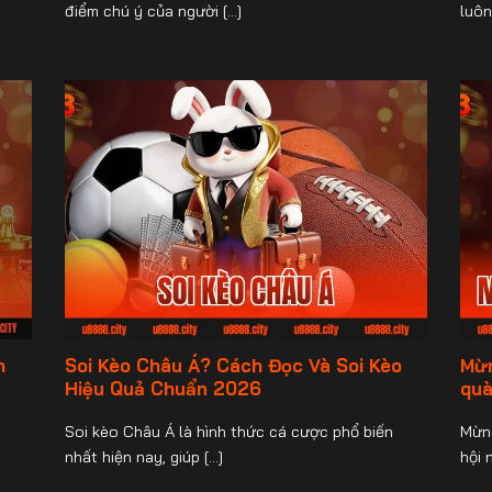
điểm chú ý của người [...]
luôn 
Soi kèo Châu Á
h
Soi Kèo Châu Á? Cách Đọc Và Soi Kèo
Mừn
Hiệu Quả Chuẩn 2026
quà
t
Soi kèo Châu Á là hình thức cá cược phổ biến
Mừn
nhất hiện nay, giúp [...]
hội 