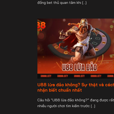
đồng bet thủ quan tâm khi [...]
U88 lừa đảo
U88 lừa đảo không? Sự thật và các
nhận biết chuẩn nhất
Câu hỏi “U88 lừa đảo không?” đang được rấ
nhiều người chơi tìm kiếm trước [...]