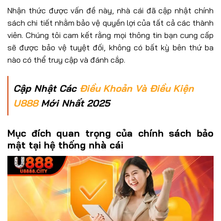
Nhận thức được vấn đề này, nhà cái đã cập nhật chính
sách chi tiết nhằm bảo vệ quyền lợi của tất cả các thành
viên. Chúng tôi cam kết rằng mọi thông tin bạn cung cấp
sẽ được bảo vệ tuyệt đối, không có bất kỳ bên thứ ba
nào có thể truy cập và đánh cắp.
Cập Nhật Các
Điều Khoản Và Điều Kiện
U888
Mới Nhất 2025
Mục đích quan trọng của chính sách bảo
mật tại hệ thống nhà cái