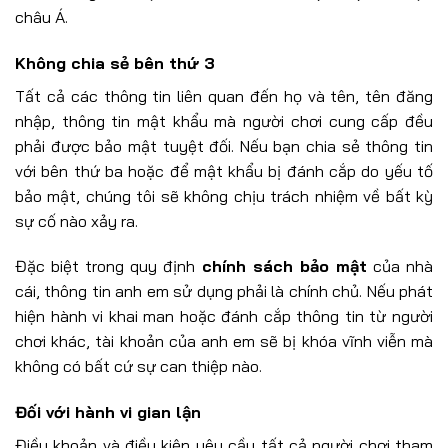
châu Á.
Không chia sẻ bên thứ 3
Tất cả các thông tin liên quan đến họ và tên, tên đăng
nhập, thông tin mật khẩu mà người chơi cung cấp đều
phải được bảo mật tuyệt đối. Nếu bạn chia sẻ thông tin
với bên thứ ba hoặc để mật khẩu bị đánh cắp do yếu tố
bảo mật, chúng tôi sẽ không chịu trách nhiệm về bất kỳ
sự cố nào xảy ra.
Đặc biệt trong quy định
chính sách bảo mật
của nhà
cái, thông tin anh em sử dụng phải là chính chủ. Nếu phát
hiện hành vi khai man hoặc đánh cắp thông tin từ người
chơi khác, tài khoản của anh em sẽ bị khóa vĩnh viễn mà
không có bất cứ sự can thiệp nào.
Đối với hành vi gian lận
Điều khoản và điều kiện yêu cầu tất cả người chơi tham