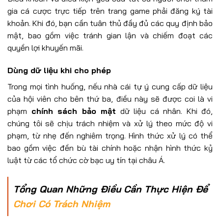
gia cá cược trực tiếp trên trang game phải đăng ký tài
khoản. Khi đó, bạn cần tuân thủ đầy đủ các quy định bảo
mật, bao gồm việc tránh gian lận và chiếm đoạt các
quyền lợi khuyến mãi.
Dùng dữ liệu khi cho phép
Trong mọi tình huống, nếu nhà cái tự ý cung cấp dữ liệu
của hội viên cho bên thứ ba, điều này sẽ được coi là vi
phạm
chính sách bảo mật
dữ liệu cá nhân. Khi đó,
chúng tôi sẽ chịu trách nhiệm và xử lý theo mức độ vi
phạm, từ nhẹ đến nghiêm trọng. Hình thức xử lý có thể
bao gồm việc đền bù tài chính hoặc nhận hình thức kỷ
luật từ các tổ chức cờ bạc uy tín tại châu Á.
Tổng Quan Những Điều Cần Thực Hiện Để
Chơi Có Trách Nhiệm