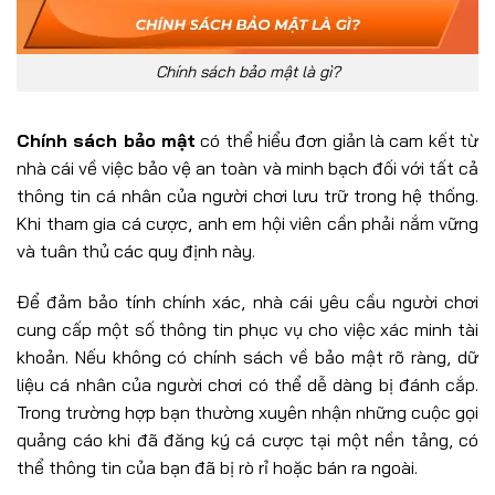
Chính sách bảo mật là gì?
Chính sách bảo mật
có thể hiểu đơn giản là cam kết từ
nhà cái về việc bảo vệ an toàn và minh bạch đối với tất cả
thông tin cá nhân của người chơi lưu trữ trong hệ thống.
Khi tham gia cá cược, anh em hội viên cần phải nắm vững
và tuân thủ các quy định này.
Để đảm bảo tính chính xác, nhà cái yêu cầu người chơi
cung cấp một số thông tin phục vụ cho việc xác minh tài
khoản. Nếu không có chính sách về bảo mật rõ ràng, dữ
liệu cá nhân của người chơi có thể dễ dàng bị đánh cắp.
Trong trường hợp bạn thường xuyên nhận những cuộc gọi
quảng cáo khi đã đăng ký cá cược tại một nền tảng, có
thể thông tin của bạn đã bị rò rỉ hoặc bán ra ngoài.